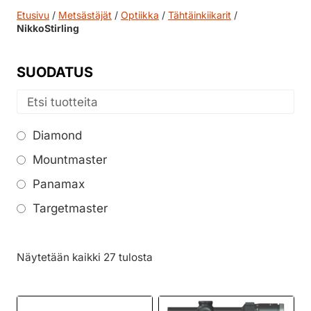
Etusivu
/
Metsästäjät
/
Optiikka
/
Tähtäinkiikarit
/
NikkoStirling
SUODATUS
Diamond
Mountmaster
Panamax
Targetmaster
Näytetään kaikki 27 tulosta