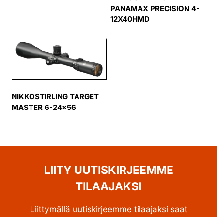
PANAMAX PRECISION 4-
12X40HMD
NIKKOSTIRLING TARGET
MASTER 6-24×56
LIITY UUTISKIRJEEMME
TILAAJAKSI
Liittymällä uutiskirjeemme tilaajaksi saat