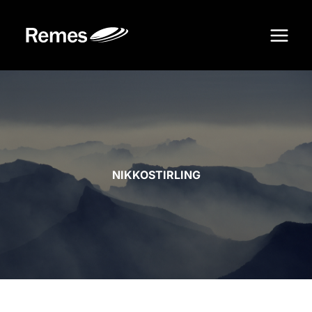
Siirry
sisältöön
NIKKOSTIRLING