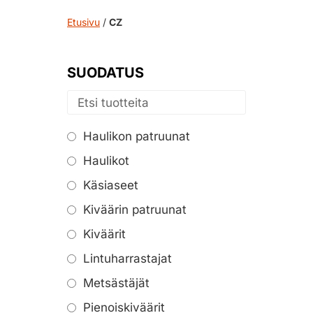
Etusivu
/
CZ
SUODATUS
Haulikon patruunat
Haulikot
Käsiaseet
Kiväärin patruunat
Kiväärit
Lintuharrastajat
Metsästäjät
Pienoiskiväärit