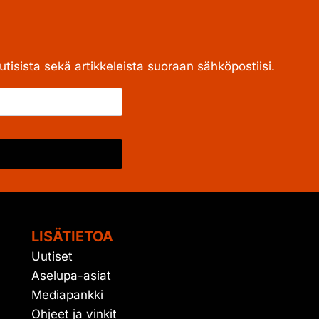
tisista sekä artikkeleista suoraan sähköpostiisi.
LISÄTIETOA
Uutiset
Aselupa-asiat
Mediapankki
Ohjeet ja vinkit