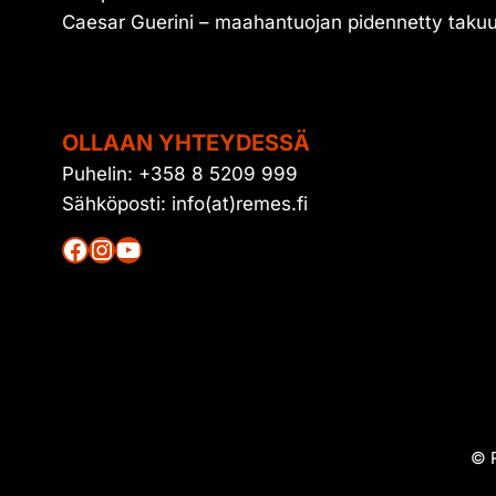
Caesar Guerini – maahantuojan pidennetty taku
OLLAAN YHTEYDESSÄ
Puhelin: +358 8 5209 999
Sähköposti: info(at)remes.fi
Facebook
Instagram
YouTube
© R