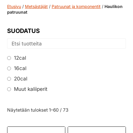
Etusivu
/
Metsästäjät
/
Patruunat ja komponentit
/
Haulikon
patruunat
SUODATUS
12cal
16cal
20cal
Muut kaliiperit
Näytetään tulokset 1–60 / 73