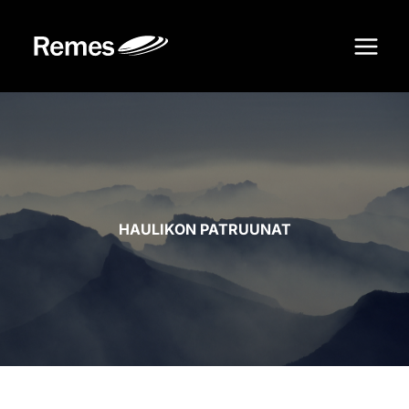
Siirry
sisältöön
HAULIKON PATRUUNAT