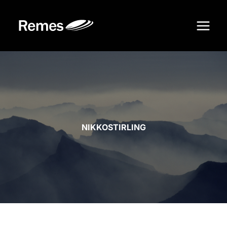
Siirry
sisältöön
NIKKOSTIRLING