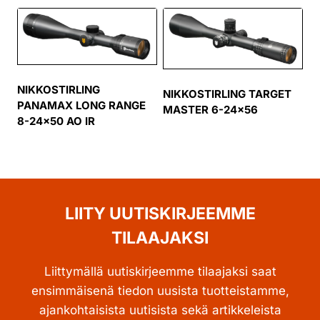
NIKKOSTIRLING
NIKKOSTIRLING TARGET
PANAMAX LONG RANGE
MASTER 6-24×56
8-24×50 AO IR
LIITY UUTISKIRJEEMME
TILAAJAKSI
Liittymällä uutiskirjeemme tilaajaksi saat
ensimmäisenä tiedon uusista tuotteistamme,
ajankohtaisista uutisista sekä artikkeleista