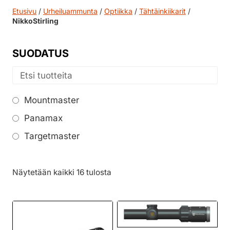
Etusivu
/
Urheiluammunta
/
Optiikka
/
Tähtäinkiikarit
/
NikkoStirling
SUODATUS
Mountmaster
Panamax
Targetmaster
Näytetään kaikki 16 tulosta