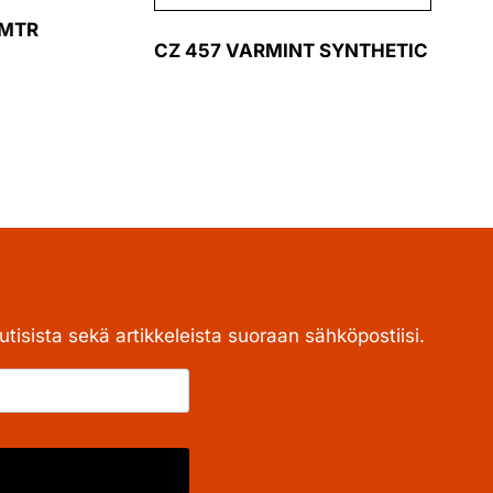
 MTR
CZ 457 VARMINT SYNTHETIC
tisista sekä artikkeleista suoraan sähköpostiisi.