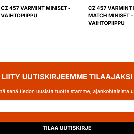
CZ 457 VARMINT MINISET -
CZ 457 VARMINT
VAIHTOPIIPPU
MATCH MINISET -
VAIHTOPIIPPU
LIITY UUTISKIRJEEMME TILAAJAKSI
mäisenä tiedon uusista tuotteistamme, ajankohtaisista uu
TILAA UUTISKIRJE