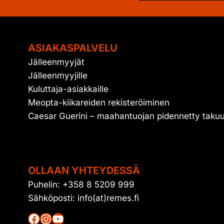
ASIAKASPALVELU
Jälleenmyyjät
Jälleenmyyjille
Kuluttaja-asiakkaille
Meopta-kiikareiden rekisteröiminen
Caesar Guerini – maahantuojan pidennetty taku
OLLAAN YHTEYDESSÄ
Puhelin: +358 8 5209 999
Sähköposti: info(at)remes.fi
Facebook
Instagram
YouTube