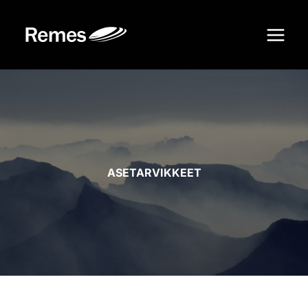
Siirry
sisältöön
ASETARVIKKEET