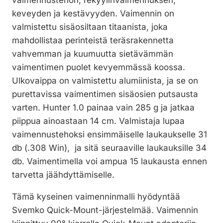
vaimennustehon, rekyylinvaimennuksen,
keveyden ja kestävyyden. Vaimennin on
valmistettu sisäosiltaan titaanista, joka
mahdollistaa perinteistä teräsrakennetta
vahvemman ja kuumuutta sietävämmän
vaimentimen puolet kevyemmässä koossa.
Ulkovaippa on valmistettu alumiinista, ja se on
purettavissa vaimentimen sisäosien putsausta
varten. Hunter 1.0 painaa vain 285 g ja jatkaa
piippua ainoastaan 14 cm. Valmistaja lupaa
vaimennustehoksi ensimmäiselle laukaukselle 31
db (.308 Win), ja sitä seuraaville laukauksille 34
db. Vaimentimella voi ampua 15 laukausta ennen
tarvetta jäähdyttämiselle.
Tämä kyseinen vaimenninmalli hyödyntää
Svemko Quick-Mount-järjestelmää. Vaimennin