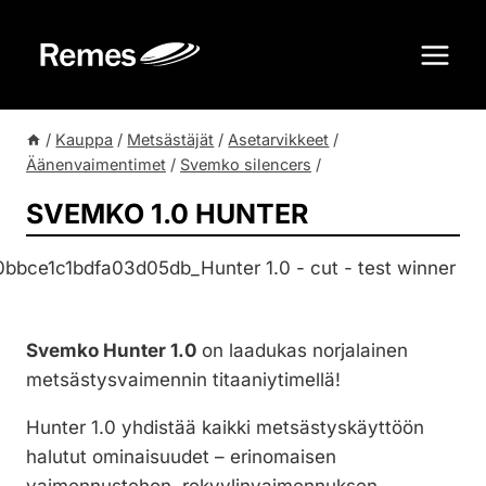
Siirry
sisältöön
/
Kauppa
/
Metsästäjät
/
Asetarvikkeet
/
Äänenvaimentimet
/
Svemko silencers
/
SVEMKO 1.0 HUNTER
Svemko Hunter 1.0
on laadukas norjalainen
metsästysvaimennin titaaniytimellä!
Hunter 1.0 yhdistää kaikki metsästyskäyttöön
halutut ominaisuudet – erinomaisen