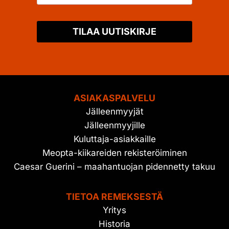
TILAA UUTISKIRJE
ASIAKASPALVELU
Jälleenmyyjät
Jälleenmyyjille
Kuluttaja-asiakkaille
Meopta-kiikareiden rekisteröiminen
Caesar Guerini – maahantuojan pidennetty takuu
TIETOA REMEKSESTÄ
Yritys
Historia