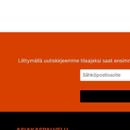
Liittymällä uutiskirjeemme tilaajaksi saat ensim