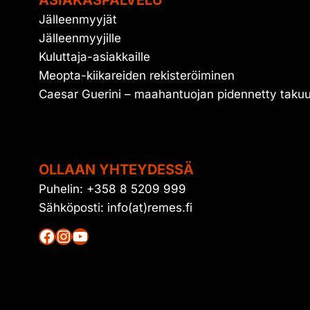
ASIAKASPALVELU
Jälleenmyyjät
Jälleenmyyjille
Kuluttaja-asiakkaille
Meopta-kiikareiden rekisteröiminen
Caesar Guerini – maahantuojan pidennetty taku
OLLAAN YHTEYDESSÄ
Puhelin: +358 8 5209 999
Sähköposti: info(at)remes.fi
Facebook
Instagram
YouTube