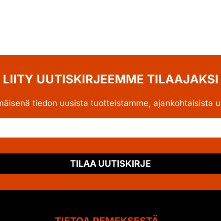
LIITY UUTISKIRJEEMME TILAAJAKSI
mäisenä tiedon uusista tuotteistamme, ajankohtaisista uu
TILAA UUTISKIRJE