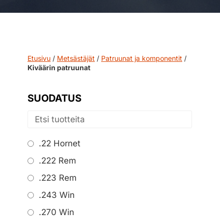
Etusivu
/
Metsästäjät
/
Patruunat ja komponentit
/
Kiväärin patruunat
SUODATUS
.22 Hornet
.222 Rem
.223 Rem
.243 Win
.270 Win