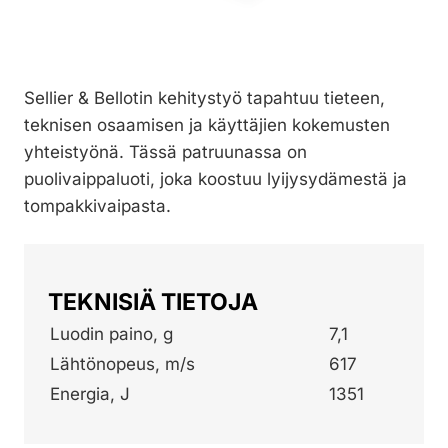
Sellier & Bellotin kehitystyö tapahtuu tieteen,
teknisen osaamisen ja käyttäjien kokemusten
yhteistyönä. Tässä patruunassa on
puolivaippaluoti, joka koostuu lyijysydämestä ja
tompakkivaipasta.
TEKNISIÄ TIETOJA
Luodin paino, g
7,1
Lähtönopeus, m/s
617
Energia, J
1351