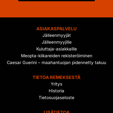
ASIAKASPALVELU
Jälleenmyyjät
Jälleenmyyjille
Kuluttaja-asiakkaille
Meopta-kiikareiden rekisteröiminen
Caesar Guerini – maahantuojan pidennetty takuu
TIETOA REMEKSESTÄ
Yritys
Historia
Tietosuojaseloste
LISÄTIETOA