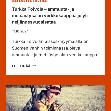
METSÄSTYS
|
UUTISET
O
O
Turkka Toivola – ammunta- ja
S
M
A
metsästysalan verkkokauppaa jo yli
A
R
L
neljännesvuosisataa
J
A
A
I
11.10.2024
S
Turkka Toivolan Sissos-myymälällä on
T
A
Suomen vanhin toiminnassa oleva
A
ammunta- ja metsästysalan verkkokauppa.
S
E
T
LUE LISÄÄ
-
U
J
R
A
K
A
K
M
A
M
T
U
O
N
I
T