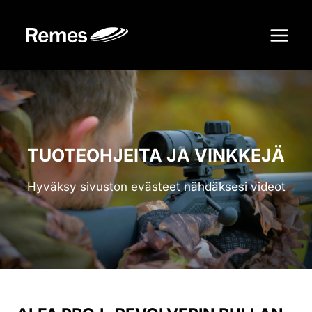
Siirry
sisältöön
TUOTEOHJEITA JA VINKKEJÄ
Hyväksy sivuston evästeet nähdäksesi videot