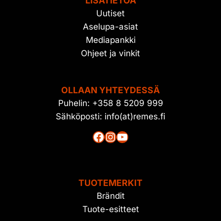
LISÄTIETOA
A
N
Uutiset
U
R
Aselupa-asiat
A
Mediapankki
N
Ohjeet ja vinkit
U
U
R
T
OLLAAN YHTEYDESSÄ
A
Puhelin: +358 8 5209 999
J
Sähköposti: info(at)remes.fi
A
Facebook
Instagram
YouTube
TUOTEMERKIT
Brändit
Tuote-esitteet