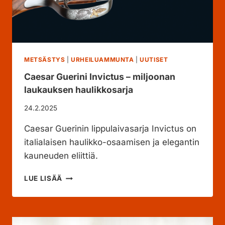
METSÄSTYS
|
URHEILUAMMUNTA
|
UUTISET
Caesar Guerini Invictus – miljoonan
laukauksen haulikkosarja
24.2.2025
Caesar Guerinin lippulaivasarja Invictus on
italialaisen haulikko-osaamisen ja elegantin
kauneuden eliittiä.
C
LUE LISÄÄ
A
E
S
A