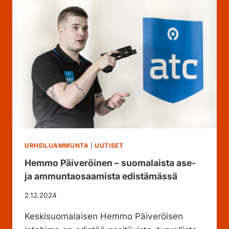
R
G
U
E
R
I
N
I
I
N
V
I
C
T
URHEILUAMMUNTA
|
UUTISET
U
Hemmo Päiveröinen – suomalaista ase-
S
ja ammuntaosaamista edistämässä
–
M
2.12.2024
I
L
Keskisuomalaisen Hemmo Päiveröisen
J