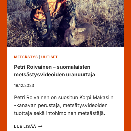
V
A
O
O
L
S
A
A
–
A
A
M
M
I
M
S
U
T
N
METSÄSTYS
|
UUTISET
A
T
E
Petri Roivainen – suomalaisten
A
D
metsästysvideoiden uranuurtaja
-
I
J
S
19.12.2023
A
T
M
Ä
Petri Roivainen on suositun Korpi Makasiini
E
M
-kanavan perustaja, metsätysvideoiden
T
Ä
S
tuottaja sekä intohimoinen metsästäjä.
S
Ä
S
S
P
LUE LISÄÄ
Ä
T
E