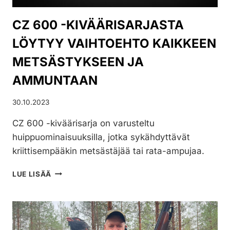
CZ 600 -KIVÄÄRISARJASTA
LÖYTYY VAIHTOEHTO KAIKKEEN
METSÄSTYKSEEN JA
AMMUNTAAN
30.10.2023
CZ 600 -kiväärisarja on varusteltu
huippuominaisuuksilla, jotka sykähdyttävät
kriittisempääkin metsästäjää tai rata-ampujaa.
CZ
LUE LISÄÄ
600
-
KIVÄÄRISARJASTA
LÖYTYY
VAIHTOEHTO