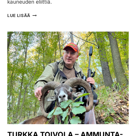
kauneuden eliittiä.
CAESAR
LUE LISÄÄ
GUERINI
INVICTUS
–
MILJOONAN
LAUKAUKSEN
HAULIKKOSARJA
TURKKA TOIVOLA – AMMUNTA-