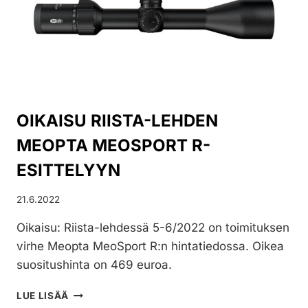
KIVÄÄREIDEN
TAKAISINVETO
OIKAISU RIISTA-LEHDEN
MEOPTA MEOSPORT R-
ESITTELYYN
21.6.2022
Oikaisu: Riista-lehdessä 5-6/2022 on toimituksen
virhe Meopta MeoSport R:n hintatiedossa. Oikea
suositushinta on 469 euroa.
OIKAISU
LUE LISÄÄ
RIISTA-