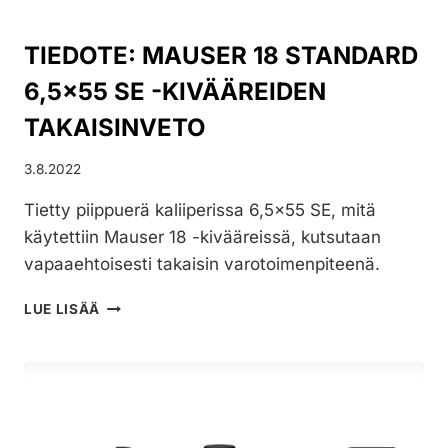
TIEDOTE: MAUSER 18 STANDARD
6,5×55 SE -KIVÄÄREIDEN
TAKAISINVETO
3.8.2022
Tietty piippuerä kaliiperissa 6,5×55 SE, mitä
käytettiin Mauser 18 -kivääreissä, kutsutaan
vapaaehtoisesti takaisin varotoimenpiteenä.
TIEDOTE:
LUE LISÄÄ
MAUSER
18
STANDARD
6,5×55
SE
-