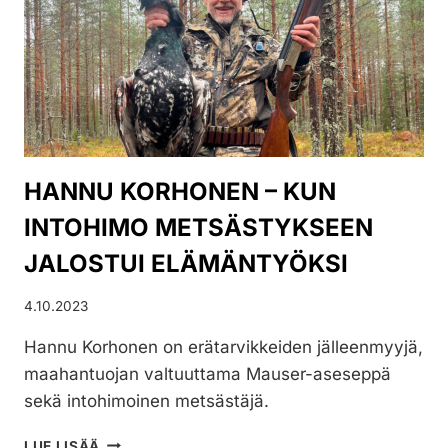
KAIKKEEN
METSÄSTYKSEEN
JA
AMMUNTAAN
HANNU KORHONEN – KUN
INTOHIMO METSÄSTYKSEEN
JALOSTUI ELÄMÄNTYÖKSI
4.10.2023
Hannu Korhonen on erätarvikkeiden jälleenmyyjä,
maahantuojan valtuuttama Mauser-aseseppä
sekä intohimoinen metsästäjä.
HANNU
LUE LISÄÄ