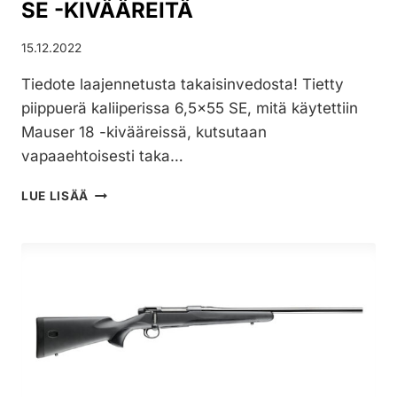
SE -KIVÄÄREITÄ
15.12.2022
Tiedote laajennetusta takaisinvedosta! Tietty
piippuerä kaliiperissa 6,5×55 SE, mitä käytettiin
Mauser 18 -kivääreissä, kutsutaan
vapaaehtoisesti taka…
TIEDOTE:
LUE LISÄÄ
LAAJENNETTU
TAKAISINVETO
KOSKIEN
MAUSER
18
STANDARD
6,5×55
SE
-
KIVÄÄREITÄ