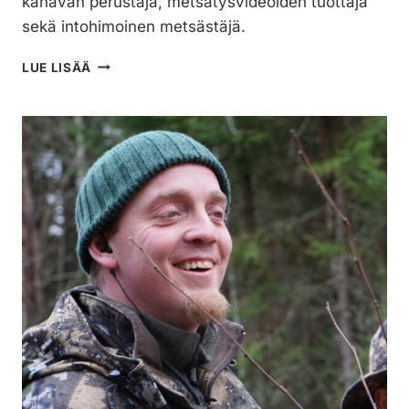
kanavan perustaja, metsätysvideoiden tuottaja
sekä intohimoinen metsästäjä.
PETRI
LUE LISÄÄ
ROIVAINEN
–
SUOMALAISTEN
METSÄSTYSVIDEOIDEN
URANUURTAJA