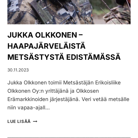
JUKKA OLKKONEN –
HAAPAJÄRVELÄISTÄ
METSÄSTYSTÄ EDISTÄMÄSSÄ
30.11.2023
Jukka Olkkonen toimii Metsästäjän Erikoisliike
Olkkonen Oy:n yrittäjänä ja Olkkosen
Erämarkkinoiden järjestäjänä. Veri vetää metsälle
niin vapaa-ajall…
JUKKA
LUE LISÄÄ
OLKKONEN
–