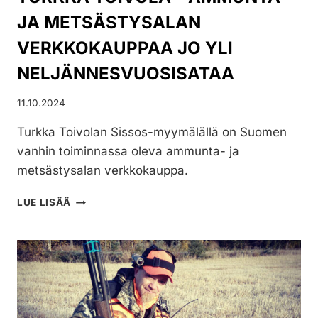
JA METSÄSTYSALAN
VERKKOKAUPPAA JO YLI
NELJÄNNESVUOSISATAA
11.10.2024
Turkka Toivolan Sissos-myymälällä on Suomen
vanhin toiminnassa oleva ammunta- ja
metsästysalan verkkokauppa.
TURKKA
LUE LISÄÄ
TOIVOLA
–
AMMUNTA-
JA
METSÄSTYSALAN
VERKKOKAUPPAA
JO