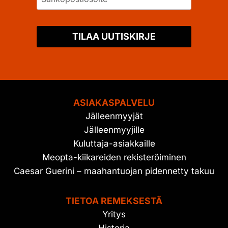
TILAA UUTISKIRJE
ASIAKASPALVELU
Jälleenmyyjät
Jälleenmyyjille
Kuluttaja-asiakkaille
Meopta-kiikareiden rekisteröiminen
Caesar Guerini – maahantuojan pidennetty takuu
TIETOA REMEKSESTÄ
Yritys