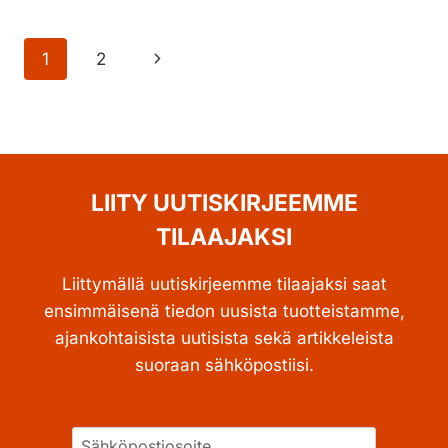
LEHDEN
MEOPTA
SIVUNAVIGOINTI
Seuraava
1
2
MEOSPORT
R-
sivu
ESITTELYYN
LIITY UUTISKIRJEEMME
TILAAJAKSI
Liittymällä uutiskirjeemme tilaajaksi saat
ensimmäisenä tiedon uusista tuotteistamme,
ajankohtaisista uutisista sekä artikkeleista
suoraan sähköpostiisi.