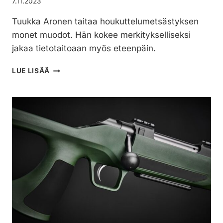
7.11.2023
Tuukka Aronen taitaa houkuttelumetsästyksen
monet muodot. Hän kokee merkitykselliseksi
jakaa tietotaitoaan myös eteenpäin.
TUUKKA
LUE LISÄÄ
ARONEN
–
SUOMALAISEN
HOUKUTTELUMETSÄSTYKSEN
PIONEERI