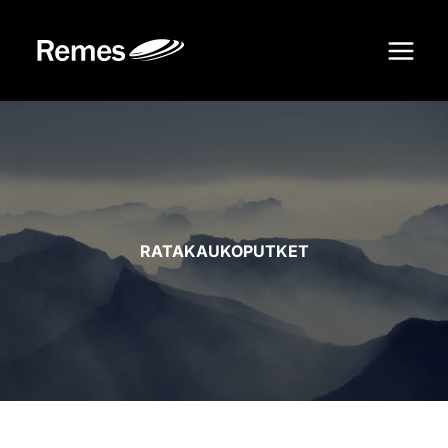
Siirry
sisältöön
RATAKAUKOPUTKET