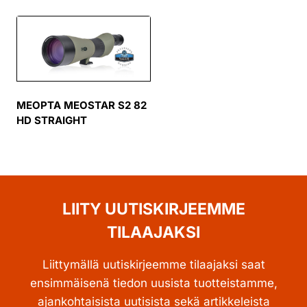
MEOPTA MEOSTAR S2 82
HD STRAIGHT
LIITY UUTISKIRJEEMME
TILAAJAKSI
Liittymällä uutiskirjeemme tilaajaksi saat
ensimmäisenä tiedon uusista tuotteistamme,
ajankohtaisista uutisista sekä artikkeleista