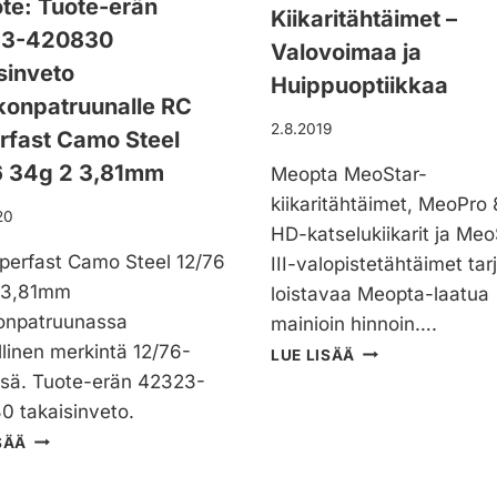
T
te: Tuote-erän
E
Kiikaritähtäimet –
N
M
A
A
N
3-420830
P
E
Valovoimaa ja
N
M
I
T
sinveto
D
E
Huippuoptiikkaa
O
S
A
O
konpatruunalle RC
N
Ä
R
P
2.8.2019
E
S
rfast Camo Steel
D
T
E
T
6
A
6 34g 2 3,81mm
Meopta MeoStar-
R
Y
,
M
kiikaritähtäimet, MeoPro
I
K
5
E
20
S
HD-katselukiikarit ja Meo
×
O
E
5
perfast Camo Steel 12/76
S
III-valopistetähtäimet tar
E
5
P
 3,81mm
loistavaa Meopta-laatua
N
S
O
J
konpatruunassa
mainioin hinnoin….
E
R
A
llinen merkintä 12/76-
M
-
T
LUE LISÄÄ
A
E
K
R
ssä. Tuote-erän 42323-
M
O
I
-
 takaisinveto.
M
P
V
E
U
T
SÄÄ
T
Ä
S
N
I
A
Ä
I
T
E
M
R
T