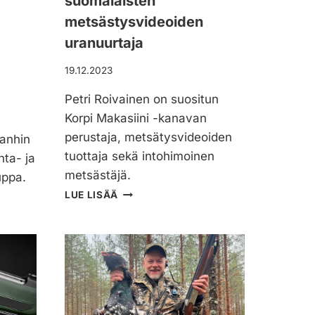
suomalaisten
metsästysvideoiden
uranuurtaja
19.12.2023
Petri Roivainen on suositun
Korpi Makasiini -kanavan
perustaja, metsätysvideoiden
anhin
tuottaja sekä intohimoinen
ta- ja
metsästäjä.
uppa.
P
LUE LISÄÄ
E
T
R
I
R
O
I
V