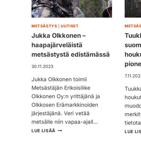
N
I
I
N
METSÄSTYS
|
UUTISET
METSÄ
V
Jukka Olkkonen –
Tuuk
I
haapajärveläistä
suom
C
T
metsästystä edistämässä
houk
U
pione
S
30.11.2023
–
7.11.202
M
Jukka Olkkonen toimii
I
Metsästäjän Erikoisliike
Tuukka
L
Olkkonen Oy:n yrittäjänä ja
houku
J
Olkkosen Erämarkkinoiden
O
muodo
O
järjestäjänä. Veri vetää
merkit
N
metsälle niin vapaa-ajall…
tietot
A
J
LUE LISÄÄ
N
LUE LI
U
L