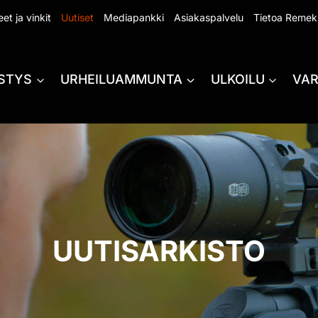
et ja vinkit
Uutiset
Mediapankki
Asiakaspalvelu
Tietoa Remek
STYS
URHEILUAMMUNTA
ULKOILU
VA
UUTISARKISTO