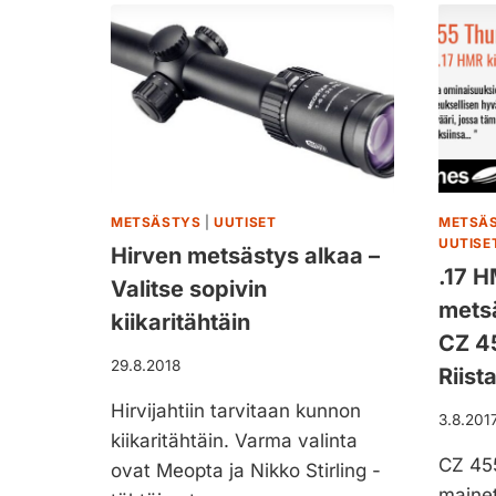
E
U
N
U
M
L
A
O
U
S
S
I
E
M
R
E
1
T
8
S
METSÄSTYS
|
UUTISET
METSÄ
S
UUTISE
Ä
Hirven metsästys alkaa –
T
L
.17 H
Valitse sopivin
A
L
metsä
N
Ä
kiikaritähtäin
D
–
CZ 45
A
M
29.8.2018
Riist
R
E
D
P
Hirvijahtiin tarvitaan kunnon
3.8.201
6
A
kiikaritähtäin. Varma valinta
,
B
CZ 455
ovat Meopta ja Nikko Stirling -
5
L
mainet