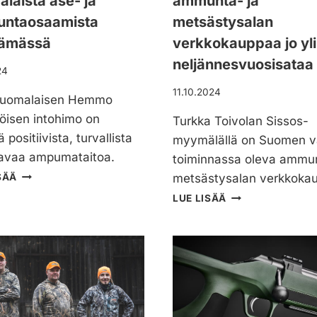
laista ase- ja
ammunta- ja
ntaosaamista
metsästysalan
tämässä
verkkokauppaa jo yli
neljännesvuosisataa
24
11.10.2024
suomalaisen Hemmo
öisen intohimo on
Turkka Toivolan Sissos-
 positiivista, turvallista
myymälällä on Suomen v
aavaa ampumataitoa.
toiminnassa oleva ammun
H
SÄÄ
metsästysalan verkkoka
E
T
LUE LISÄÄ
M
U
M
R
O
K
P
K
Ä
A
I
T
V
O
E
I