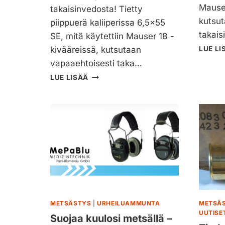
A
Mauser
takaisinvedosta! Tietty
L
Ä
kutsut
piippuerä kaliiperissa 6,5×55
I
takais
SE, mitä käytettiin Mauser 18 -
S
kivääreissä, kutsutaan
LUE LI
T
Ä
vapaaehtoisesti taka…
M
T
LUE LISÄÄ
E
I
T
E
S
D
Ä
O
S
T
T
E
Y
:
S
L
T
A
Ä
A
E
J
D
E
METSÄSTYS
|
URHEILUAMMUNTA
METSÄ
I
N
UUTISE
Suojaa kuulosi metsällä –
S
N