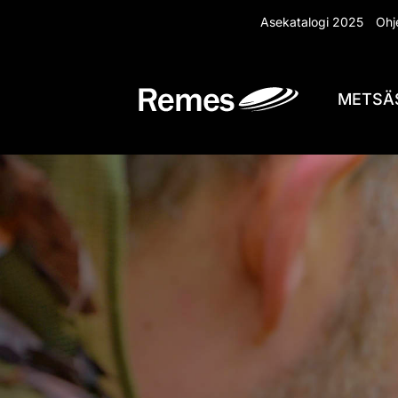
Siirry
Asekatalogi 2025
Ohje
sisältöön
METSÄ