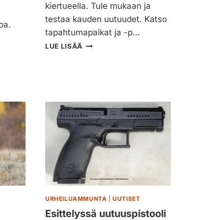
kiertueella. Tule mukaan ja
M
T
E
testaa kauden uutuudet. Katso
A
oa.
T
J
tapahtumapaikat ja -p…
S
A
P
LUE LISÄÄ
Ä
R
S
E
T
M
Y
I
K
U
S
M
E
T
E
O
N
U
J
R
A
2
L
0
O
2
S
1
T
–
URHEILUAMMUNTA
|
UUTISET
U
T
Esittelyssä uutuuspistooli
I
U