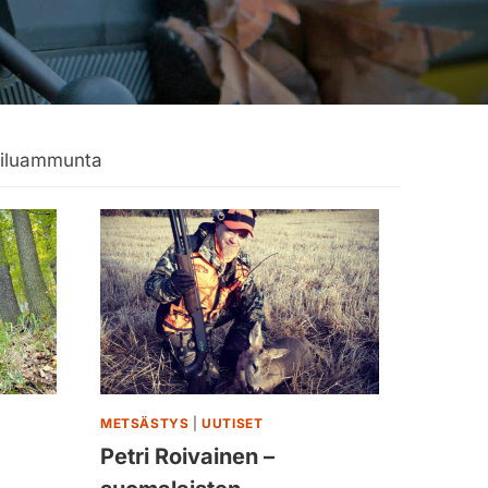
iluammunta
METSÄSTYS
|
UUTISET
Petri Roivainen –