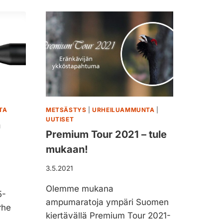
S
U
Ä
K
S
O
T
R
Y
H
S
O
V
N
I
E
D
N
E
–
O
TA
METSÄSTYS
|
URHEILUAMMUNTA
|
K
I
UUTISET
n
U
D
Premium Tour 2021 – tule
N
E
I
mukaan!
N
N
U
T
3.5.2021
R
O
A
H
Olemme mukana
N
5-
I
ampumaratoja ympäri Suomen
U
rhe
M
U
kiertävällä Premium Tour 2021-
O
R