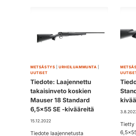
K
A
K
U
A
K
O
A
L
U
K
K
K
S
O
E
N
N
E
H
N
A
METSÄSTYS
|
URHEILUAMMUNTA
|
METSÄ
–
UUTISET
UUTISE
U
H
L
Tiedote: Laajennettu
Tiedo
A
I
takaisinveto koskien
Stand
A
K
P
K
Mauser 18 Standard
kivää
A
O
6,5×55 SE -kivääreitä
J
S
3.8.202
Ä
A
15.12.2022
R
Tietty
R
V
J
6,5×55
Tiedote laajennetusta
E