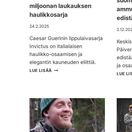
suoma
miljoonan laukauksen
ammu
haulikkosarja
edis
24.2.2025
2.12.20
Caesar Guerinin lippulaivasarja
Keski
Invictus on italialaisen
Päiver
haulikko-osaamisen ja
edistää
elegantin kauneuden eliittiä.
ja os
C
LUE LISÄÄ
LUE LI
A
E
S
A
R
G
U
E
R
I