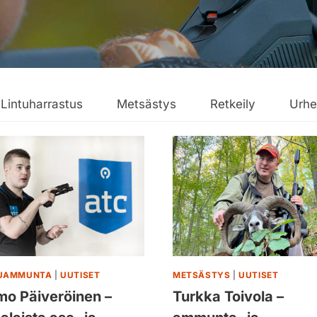
Lintuharrastus
Metsästys
Retkeily
Urhe
LUAMMUNTA
|
UUTISET
METSÄSTYS
|
UUTISET
o Päiveröinen –
Turkka Toivola –