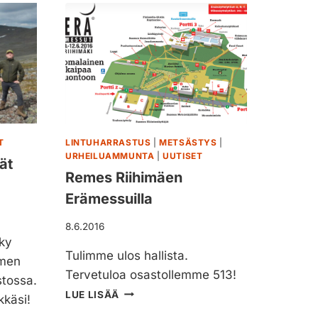
U
S
P
I
S
T
O
O
L
T
LINTUHARRASTUS
|
METSÄSTYS
|
I
URHEILUAMMUNTA
|
UUTISET
C
ät
Z
Remes Riihimäen
P
Erämessuilla
-
1
8.6.2016
0
ky
C
Tulimme ulos hallista.
omen
Tervetuloa osastollemme 513!
stossa.
R
LUE LISÄÄ
kkäsi!
E