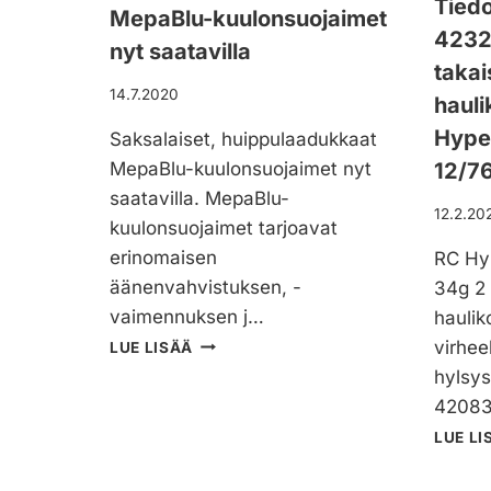
Tiedo
T
MepaBlu-kuulonsuojaimet
E
4232
Ä
T
nyt saatavilla
M
T
takai
Ä
U
14.7.2020
hauli
S
T
S
A
Hype
Saksalaiset, huippulaadukkaat
Ä
K
MepaBlu-kuulonsuojaimet nyt
12/7
A
saatavilla. MepaBlu-
I
12.2.20
S
kuulonsuojaimet tarjoavat
I
erinomaisen
RC Hy
N
äänenvahvistuksen, -
34g 2
V
vaimennuksen j…
hauli
E
T
S
virhee
LUE LISÄÄ
O
U
hylsy
K
O
420830
O
J
S
A
LUE LI
K
A
I
K