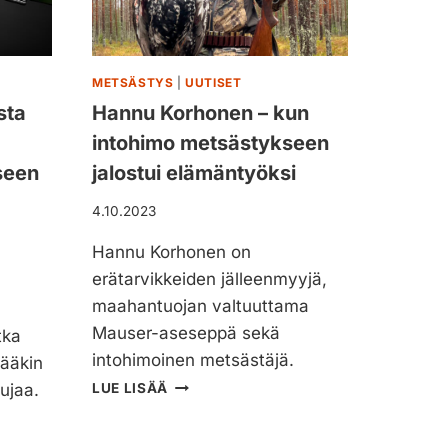
A
I
N
E
METSÄSTYS
|
UUTISET
N
sta
Hannu Korhonen – kun
–
intohimo metsästykseen
S
U
seen
jalostui elämäntyöksi
O
M
4.10.2023
A
L
Hannu Korhonen on
A
erätarvikkeiden jälleenmyyjä,
I
maahantuojan valtuuttama
S
T
Mauser-aseseppä sekä
tka
E
intohimoinen metsästäjä.
pääkin
N
H
ujaa.
LUE LISÄÄ
M
A
E
N
T
N