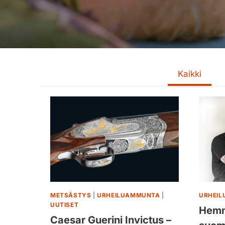
Kaikki
METSÄSTYS
|
URHEILUAMMUNTA
|
URHEI
UUTISET
Hemm
Caesar Guerini Invictus –