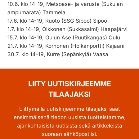
10.6. klo 14-19, Metsoase- ja varuste (Sukulan
ampumarata) Tammela
17.6. klo 14-19, Ruoto (SSG Sipoo) Sipoo
1.7. klo 14-19, Olkkonen (Sukkasalmi) Haapajärvi
15.7. klo 14-19, Oulun Ase (Ruutikangas) Oulu
21.7. klo 14-19, Korhonen (Hoikanportti) Kajaani
30.7. klo 14-19, Kurre (Sepänkylä) Vaasa
LIITY UUTISKIRJEEMME
TILAAJAKSI
Liittymällä uutiskirjeemme tilaajaksi saat
ensimmäisenä tiedon uusista tuotteistamme,
ajankohtaisista uutisista sekä artikkeleista
suoraan sähköpostiisi.