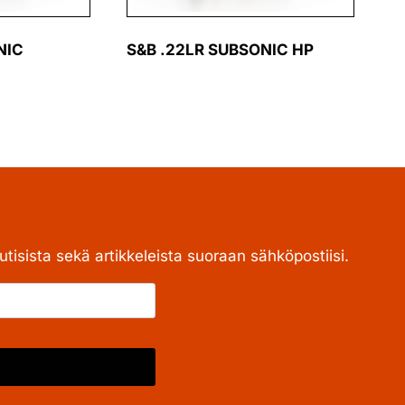
NIC
S&B .22LR SUBSONIC HP
tisista sekä artikkeleista suoraan sähköpostiisi.