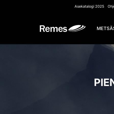
Siirry
Asekatalogi 2025
Ohje
sisältöön
METSÄ
PIE