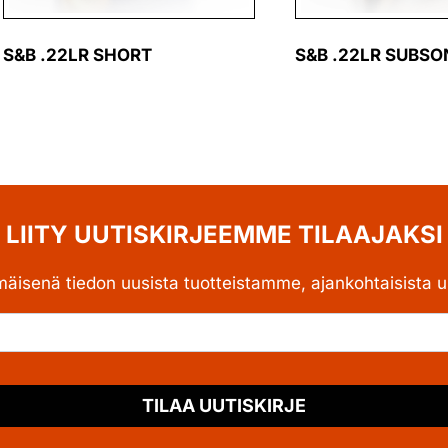
S&B .22LR SHORT
S&B .22LR SUBSO
LIITY UUTISKIRJEEMME TILAAJAKSI
mäisenä tiedon uusista tuotteistamme, ajankohtaisista uu
TILAA UUTISKIRJE