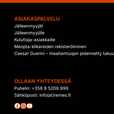
ASIAKASPALVELU
Jälleenmyyjät
Jälleenmyyjille
Kuluttaja-asiakkaille
Meopta-kiikareiden rekisteröiminen
Caesar Guerini – maahantuojan pidennetty taku
OLLAAN YHTEYDESSÄ
Puhelin: +358 8 5209 999
Sähköposti: info(at)remes.fi
Facebook
Instagram
YouTube