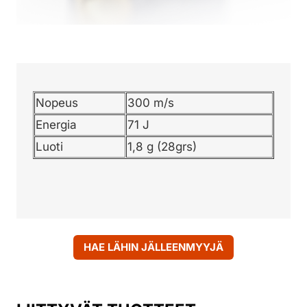
Nopeus
300 m/s
Energia
71 J
Luoti
1,8 g (28grs)
HAE LÄHIN JÄLLEENMYYJÄ