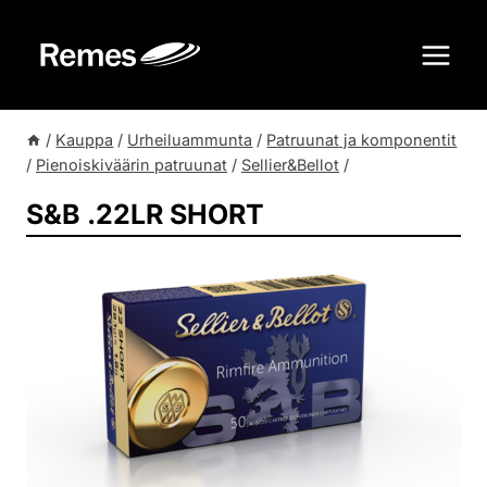
Siirry
sisältöön
/
Kauppa
/
Urheiluammunta
/
Patruunat ja komponentit
/
Pienoiskiväärin patruunat
/
Sellier&Bellot
/
S&B .22LR SHORT