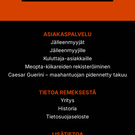
ASIAKASPALVELU
Jälleenmyyjät
Jälleenmyyjille
Kuluttaja-asiakkaille
Meopta-kiikareiden rekisteröiminen
Caesar Guerini – maahantuojan pidennetty takuu
TIETOA REMEKSESTÄ
Yritys
Historia
Tietosuojaseloste
LISÄTIETOA