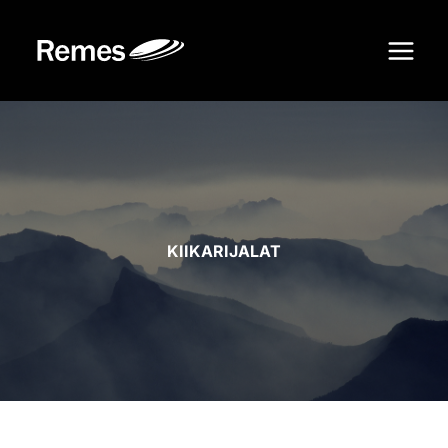
Siirry
sisältöön
KIIKARIJALAT