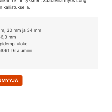
kiikarin kiinnitykseen. Saatavilla myös Long
kallistuksella.
 mm, 30 mm ja 34 mm
 36,3 mm
 pidempi uloke
6061 T6 alumiini
ENMYYJÄ