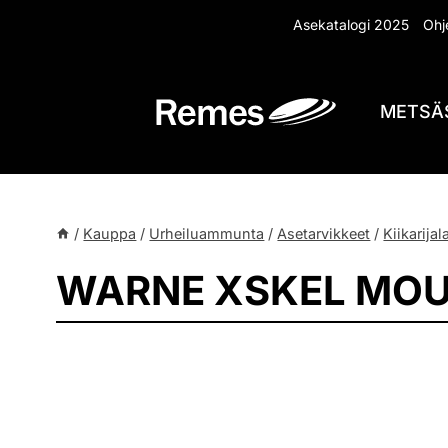
Siirry
Asekatalogi 2025
Ohje
sisältöön
METSÄ
/
Kauppa
/
Urheiluammunta
/
Asetarvikkeet
/
Kiikarijal
WARNE XSKEL MOUN