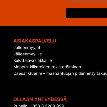
ASIAKASPALVELU
Jälleenmyyjät
Jälleenmyyjille
Kuluttaja-asiakkaille
Meopta-kiikareiden rekisteröiminen
Caesar Guerini – maahantuojan pidennetty taku
OLLAAN YHTEYDESSÄ
Puhelin: +358 8 5209 999