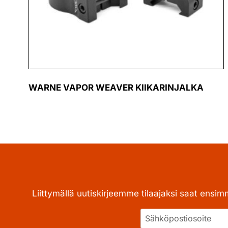
WARNE VAPOR WEAVER KIIKARINJALKA
Liittymällä uutiskirjeemme tilaajaksi saat ensim