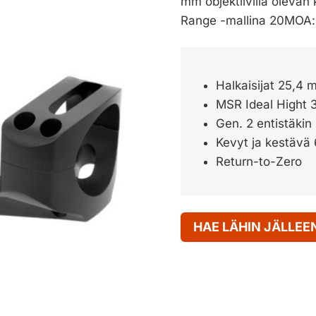
mm objektiivillä olevan 
Range -mallina 20MOA:n 
Halkaisijat 25,4
MSR Ideal Hight
Gen. 2 entistäkin
Kevyt ja kestävä 
Return-to-Zero
HAE LÄHIN JÄLLE