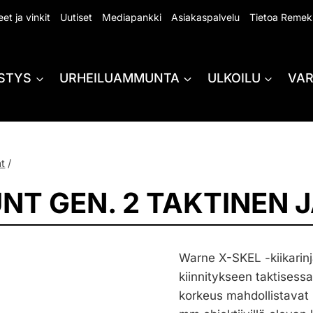
et ja vinkit
Uutiset
Mediapankki
Asiakaspalvelu
Tietoa Remek
STYS
URHEILUAMMUNTA
ULKOILU
VA
at
/
T GEN. 2 TAKTINEN 
Warne X-SKEL -kiikarinja
kiinnitykseen taktisess
korkeus mahdollistavat 