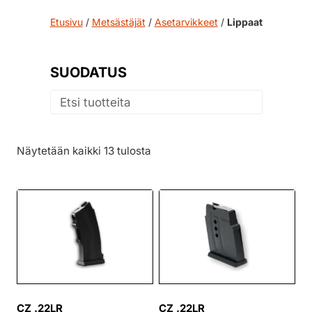
Etusivu
/
Metsästäjät
/
Asetarvikkeet
/
Lippaat
SUODATUS
Näytetään kaikki 13 tulosta
CZ .22LR
CZ .22LR