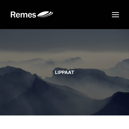
Siirry
sisältöön
LIPPAAT