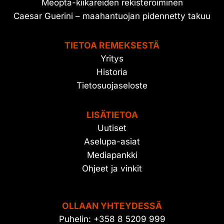
Meopta-kiikareiden rekisteröiminen
Caesar Guerini – maahantuojan pidennetty takuu
TIETOA REMEKSESTÄ
Yritys
Historia
Tietosuojaseloste
LISÄTIETOA
Uutiset
Aselupa-asiat
Mediapankki
Ohjeet ja vinkit
OLLAAN YHTEYDESSÄ
Puhelin: +358 8 5209 999