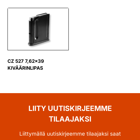
CZ 527 7,62×39
KIVÄÄRINLIPAS
LIITY UUTISKIRJEEMME
TILAAJAKSI
Liittymällä uutiskirjeemme tilaajaksi saat