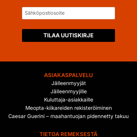
TILAA UUTISKIRJE
ASIAKASPALVELU
Jälleenmyyjät
Jälleenmyyjille
Kuluttaja-asiakkaille
Meopta-kiikareiden rekisteröiminen
Caesar Guerini – maahantuojan pidennetty takuu
TIETOA REMEKSESTÄ