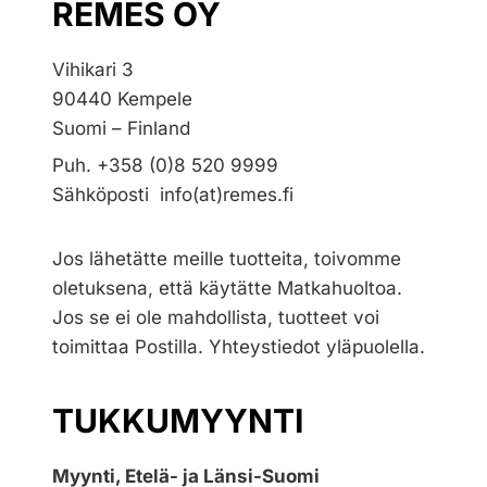
REMES OY
Vihikari 3
90440 Kempele
Suomi – Finland
Puh. +358 (0)8 520 9999
Sähköposti info(at)remes.fi
Jos lähetätte meille tuotteita, toivomme
oletuksena, että käytätte Matkahuoltoa.
Jos se ei ole mahdollista, tuotteet voi
toimittaa Postilla. Yhteystiedot yläpuolella.
TUKKUMYYNTI
Myynti, Etelä- ja Länsi-Suomi