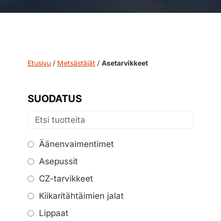
Etusivu
/
Metsästäjät
/
Asetarvikkeet
SUODATUS
Äänenvaimentimet
Asepussit
CZ-tarvikkeet
Kiikaritähtäimien jalat
Lippaat