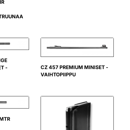
MR
ATRUUNAA
NGE
CZ 457 PREMIUM MINISET -
T -
VAIHTOPIIPPU
 MTR