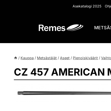
Siirry
Asekatalogi 2025
Ohje
sisältöön
METSÄ
/
Kauppa
/
Metsästäjät
/
Aseet
/
Pienoiskiväärit
/
Vaiht
CZ 457 AMERICAN M