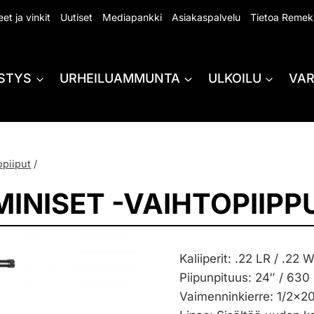
et ja vinkit
Uutiset
Mediapankki
Asiakaspalvelu
Tietoa Remek
STYS
URHEILUAMMUNTA
ULKOILU
VA
opiiput
/
INISET -VAIHTOPIIPP
Kaliiperit: .22 LR / .22
Piipunpituus: 24″ / 63
Vaimenninkierre: 1/2×2