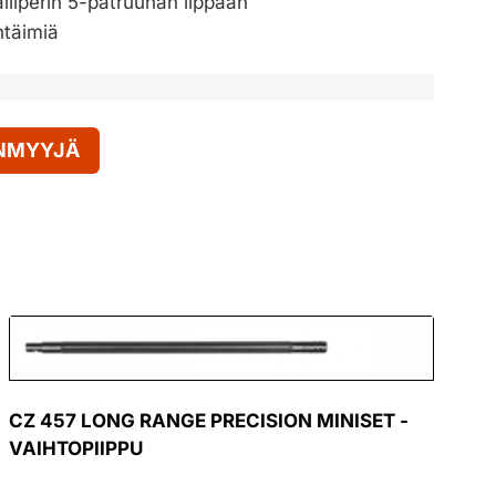
liiperin 5-patruunan lippaan
htäimiä
ENMYYJÄ
CZ 457 LONG RANGE PRECISION MINISET -
VAIHTOPIIPPU