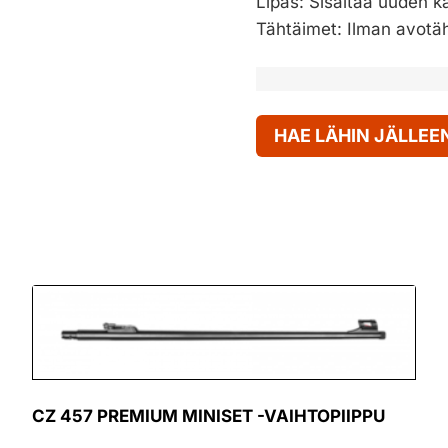
Lipas: Sisältää uuden ka
Tähtäimet: Ilman avotä
HAE LÄHIN JÄLLE
CZ 457 PREMIUM MINISET -VAIHTOPIIPPU