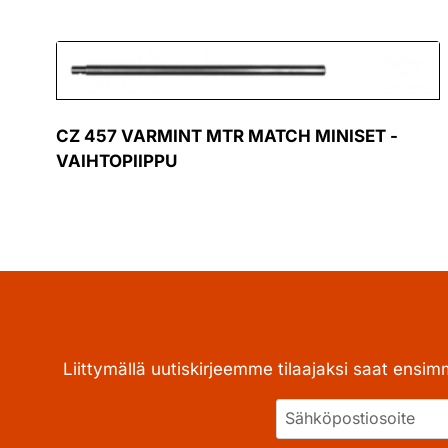
CZ 457 VARMINT MTR MATCH MINISET -
VAIHTOPIIPPU
Liittymällä uutiskirjeemme tilaajaksi saat ensim