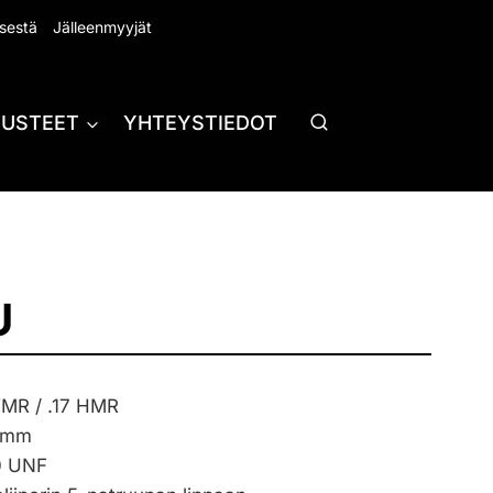
sestä
Jälleenmyyjät
RUSTEET
YHTEYSTIEDOT
U
 WMR / .17 HMR
0 mm
0 UNF