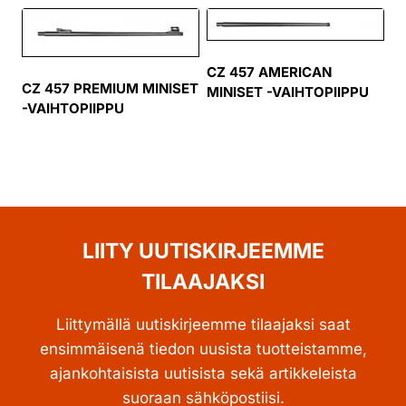
CZ 457 AMERICAN
CZ 457 PREMIUM MINISET
MINISET -VAIHTOPIIPPU
-VAIHTOPIIPPU
LIITY UUTISKIRJEEMME
TILAAJAKSI
Liittymällä uutiskirjeemme tilaajaksi saat
ensimmäisenä tiedon uusista tuotteistamme,
ajankohtaisista uutisista sekä artikkeleista
suoraan sähköpostiisi.