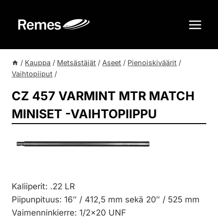
Siirry
sisältöön
/
Kauppa
/
Metsästäjät
/
Aseet
/
Pienoiskiväärit
/
Vaihtopiiput
/
CZ 457 VARMINT MTR MATCH
MINISET -VAIHTOPIIPPU
Kaliiperit: .22 LR
Piipunpituus: 16″ / 412,5 mm sekä 20″ / 525 mm
Vaimenninkierre: 1/2×20 UNF