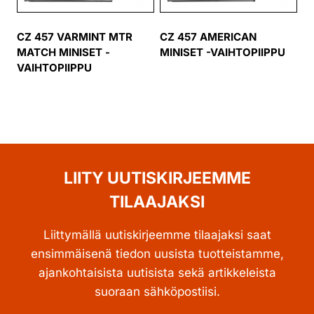
CZ 457 VARMINT MTR
CZ 457 AMERICAN
MATCH MINISET -
MINISET -VAIHTOPIIPPU
VAIHTOPIIPPU
LIITY UUTISKIRJEEMME
TILAAJAKSI
Liittymällä uutiskirjeemme tilaajaksi saat
ensimmäisenä tiedon uusista tuotteistamme,
ajankohtaisista uutisista sekä artikkeleista
suoraan sähköpostiisi.