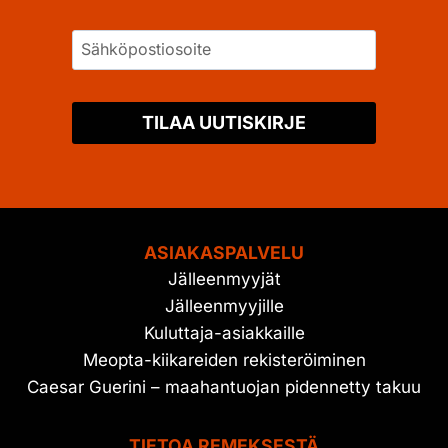
TILAA UUTISKIRJE
ASIAKASPALVELU
Jälleenmyyjät
Jälleenmyyjille
Kuluttaja-asiakkaille
Meopta-kiikareiden rekisteröiminen
Caesar Guerini – maahantuojan pidennetty takuu
TIETOA REMEKSESTÄ