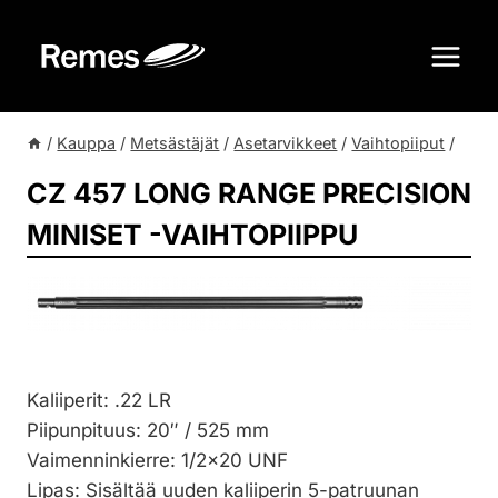
Siirry
sisältöön
/
Kauppa
/
Metsästäjät
/
Asetarvikkeet
/
Vaihtopiiput
/
CZ 457 LONG RANGE PRECISION
MINISET -VAIHTOPIIPPU
Kaliiperit: .22 LR
Piipunpituus: 20″ / 525 mm
Vaimenninkierre: 1/2×20 UNF
Lipas: Sisältää uuden kaliiperin 5-patruunan