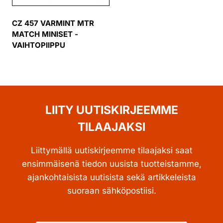
CZ 457 VARMINT MTR
MATCH MINISET -
VAIHTOPIIPPU
LIITY UUTISKIRJEEMME
TILAAJAKSI
Liittymällä uutiskirjeemme tilaajaksi saat
ensimmäisenä tiedon uusista tuotteistamme,
ajankohtaisista uutisista sekä artikkeleista
suoraan sähköpostiisi.