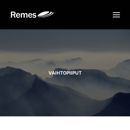
Siirry
sisältöön
VAIHTOPIIPUT