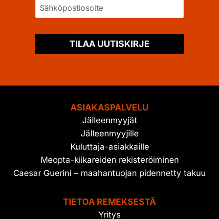
TILAA UUTISKIRJE
ASIAKASPALVELU
Jälleenmyyjät
Jälleenmyyjille
Kuluttaja-asiakkaille
Meopta-kiikareiden rekisteröiminen
Caesar Guerini – maahantuojan pidennetty takuu
TIETOA REMEKSESTÄ
Yritys