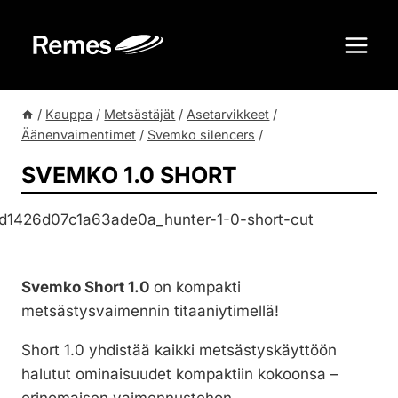
Siirry
sisältöön
/
Kauppa
/
Metsästäjät
/
Asetarvikkeet
/
Äänenvaimentimet
/
Svemko silencers
/
SVEMKO 1.0 SHORT
Svemko Short 1.0
on kompakti
metsästysvaimennin titaaniytimellä!
Short 1.0 yhdistää kaikki metsästyskäyttöön
halutut ominaisuudet kompaktiin kokoonsa –