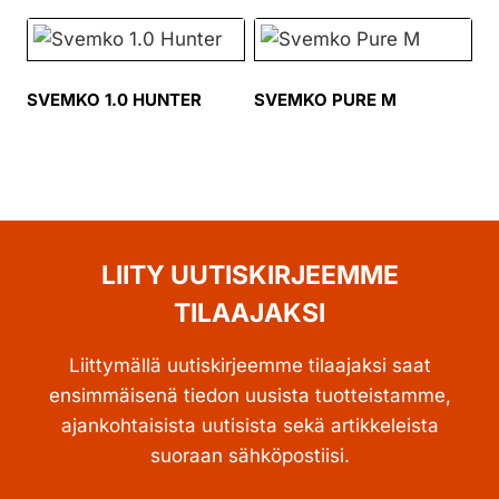
SVEMKO 1.0 HUNTER
SVEMKO PURE M
LIITY UUTISKIRJEEMME
TILAAJAKSI
Liittymällä uutiskirjeemme tilaajaksi saat
ensimmäisenä tiedon uusista tuotteistamme,
ajankohtaisista uutisista sekä artikkeleista
suoraan sähköpostiisi.