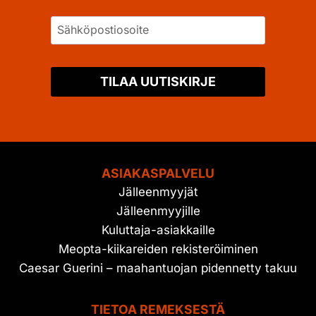
TILAA UUTISKIRJE
ASIAKASPALVELU
Jälleenmyyjät
Jälleenmyyjille
Kuluttaja-asiakkaille
Meopta-kiikareiden rekisteröiminen
Caesar Guerini – maahantuojan pidennetty takuu
TIETOA REMEKSESTÄ