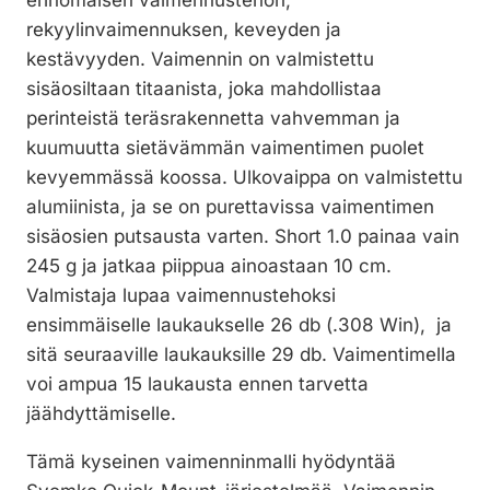
erinomaisen vaimennustehon,
rekyylinvaimennuksen, keveyden ja
kestävyyden. Vaimennin on valmistettu
sisäosiltaan titaanista, joka mahdollistaa
perinteistä teräsrakennetta vahvemman ja
kuumuutta sietävämmän vaimentimen puolet
kevyemmässä koossa. Ulkovaippa on valmistettu
alumiinista, ja se on purettavissa vaimentimen
sisäosien putsausta varten. Short 1.0 painaa vain
245 g ja jatkaa piippua ainoastaan 10 cm.
Valmistaja lupaa vaimennustehoksi
ensimmäiselle laukaukselle 26 db (.308 Win), ja
sitä seuraaville laukauksille 29 db. Vaimentimella
voi ampua 15 laukausta ennen tarvetta
jäähdyttämiselle.
Tämä kyseinen vaimenninmalli hyödyntää