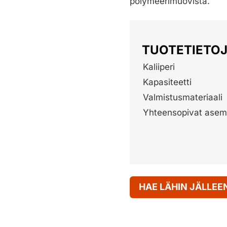
polymeerimuovista.
TUOTETIETO
Kaliiperi
Kapasiteetti
Valmistusmateriaali
Yhteensopivat asema
HAE LÄHIN JÄLLE