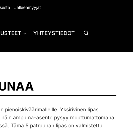
sestä
Jälleenmyyjät
RUSTEET
YHTEYSTIEDOT
UUNAA
:n pienoiskiväärimalleille. Yksirivinen lipas
, ja näin ampuma-asento pysyy muuttumattomana
essä. Tämä 5 patruunan lipas on valmistettu