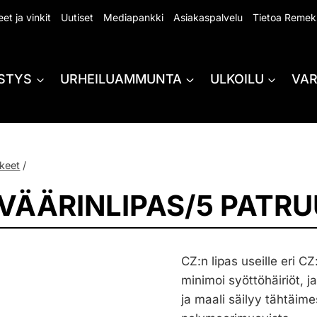
et ja vinkit
Uutiset
Mediapankki
Asiakaspalvelu
Tietoa Remek
STYS
URHEILUAMMUNTA
ULKOILU
VA
keet
/
KIVÄÄRINLIPAS/5 PATR
CZ:n lipas useille eri CZ
minimoi syöttöhäiriöt
ja maali säilyy tähtäim