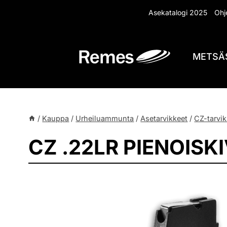
Siirry
Asekatalogi 2025
Ohje
sisältöön
METSÄ
/
Kauppa
/
Urheiluammunta
/
Asetarvikkeet
/
CZ-tarvik
CZ .22LR PIENOIS