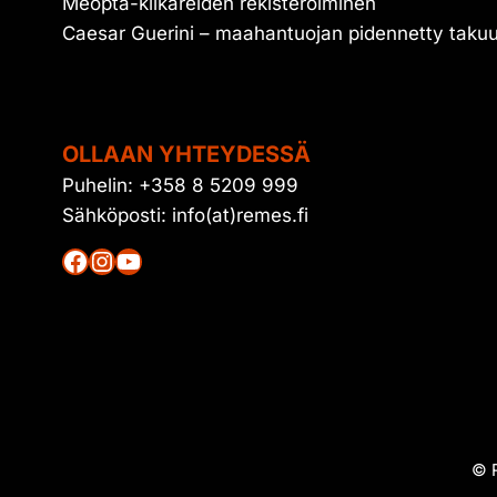
Meopta-kiikareiden rekisteröiminen
Caesar Guerini – maahantuojan pidennetty taku
OLLAAN YHTEYDESSÄ
Puhelin: +358 8 5209 999
Sähköposti: info(at)remes.fi
Facebook
Instagram
YouTube
© R