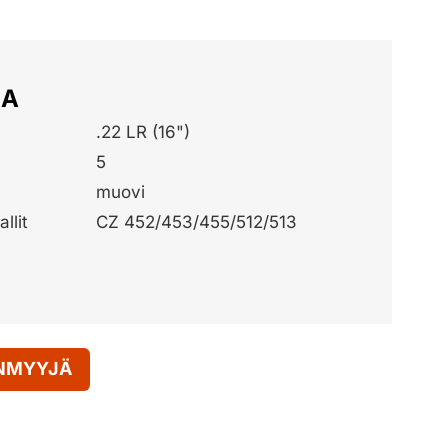
JA
.22 LR (16")
5
muovi
llit
CZ 452/453/455/512/513
ENMYYJÄ