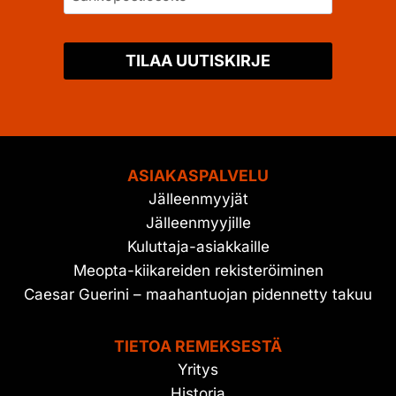
TILAA UUTISKIRJE
ASIAKASPALVELU
Jälleenmyyjät
Jälleenmyyjille
Kuluttaja-asiakkaille
Meopta-kiikareiden rekisteröiminen
Caesar Guerini – maahantuojan pidennetty takuu
TIETOA REMEKSESTÄ
Yritys
Historia