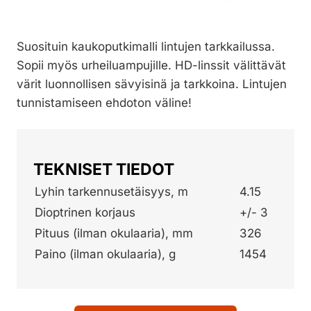
Suosituin kaukoputkimalli lintujen tarkkailussa.
Sopii myös urheiluampujille. HD-linssit välittävät
värit luonnollisen sävyisinä ja tarkkoina. Lintujen
tunnistamiseen ehdoton väline!
TEKNISET TIEDOT
Lyhin tarkennusetäisyys, m
4.15
Dioptrinen korjaus
+/- 3
Pituus (ilman okulaaria), mm
326
Paino (ilman okulaaria), g
1454