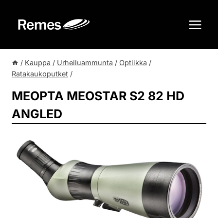
Siirry
sisältöön
/
Kauppa
/
Urheiluammunta
/
Optiikka
/
Ratakaukoputket
/
MEOPTA MEOSTAR S2 82 HD
ANGLED