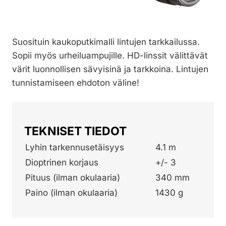
Suosituin kaukoputkimalli lintujen tarkkailussa.
Sopii myös urheiluampujille. HD-linssit välittävät
värit luonnollisen sävyisinä ja tarkkoina. Lintujen
tunnistamiseen ehdoton väline!
TEKNISET TIEDOT
Lyhin tarkennusetäisyys
4.1 m
Dioptrinen korjaus
+/- 3
Pituus (ilman okulaaria)
340 mm
Paino (ilman okulaaria)
1430 g