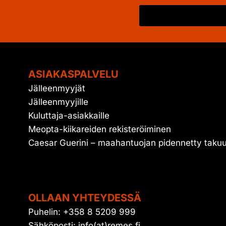
ASIAKASPALVELU
Jälleenmyyjät
Jälleenmyyjille
Kuluttaja-asiakkaille
Meopta-kiikareiden rekisteröiminen
Caesar Guerini – maahantuojan pidennetty taku
OLLAAN YHTEYDESSÄ
Puhelin: +358 8 5209 999
Sähköposti: info(at)remes.fi