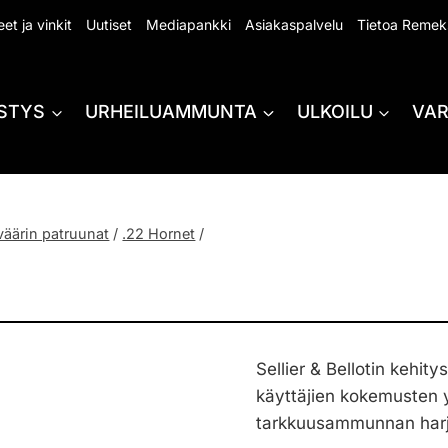
et ja vinkit
Uutiset
Mediapankki
Asiakaspalvelu
Tietoa Remek
STYS
URHEILUAMMUNTA
ULKOILU
VA
väärin patruunat
/
.22 Hornet
/
J
Sellier & Bellotin kehit
käyttäjien kokemusten 
tarkkuusammunnan harjo