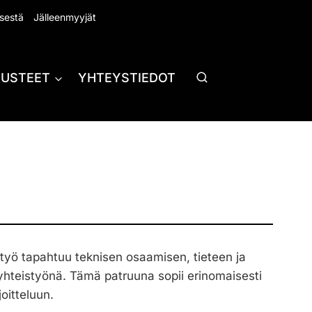
sestä
Jälleenmyyjät
RUSTEET
YHTEYSTIEDOT
ystyö tapahtuu teknisen osaamisen, tieteen ja
yhteistyönä. Tämä patruuna sopii erinomaisesti
itteluun.