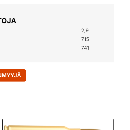
TOJA
2,9
715
741
ENMYYJÄ