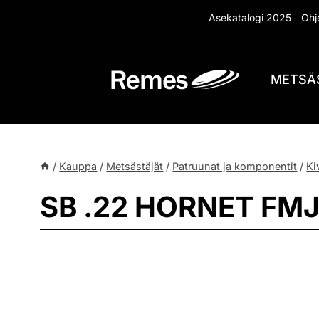
Siirry
Asekatalogi 2025
Ohje
sisältöön
METSÄ
/
Kauppa
/
Metsästäjät
/
Patruunat ja komponentit
/
Ki
SB .22 HORNET FM