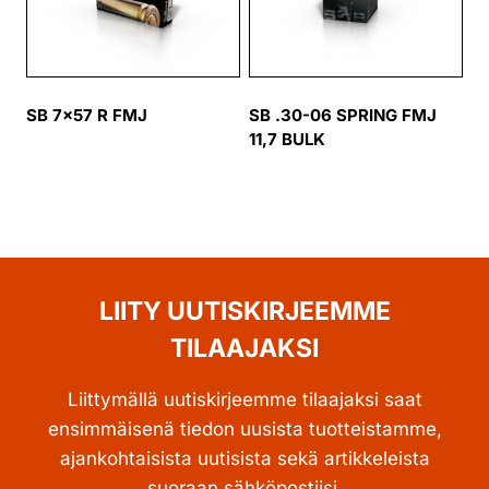
SB 7×57 R FMJ
SB .30-06 SPRING FMJ
11,7 BULK
LIITY UUTISKIRJEEMME
TILAAJAKSI
Liittymällä uutiskirjeemme tilaajaksi saat
ensimmäisenä tiedon uusista tuotteistamme,
ajankohtaisista uutisista sekä artikkeleista
suoraan sähköpostiisi.