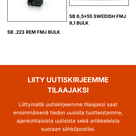
SB 6,5×55 SWEDISH FMJ
9,1 BULK
SB .223 REM FMJ BULK
LIITY UUTISKIRJEEMME
TILAAJAKSI
Liittymällä uutiskirjeemme tilaajaksi saat
ensimmäisenä tiedon uusista tuotteistamme,
ajankohtaisista uutisista sekä artikkeleista
suoraan sähköpostiisi.