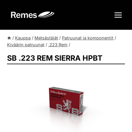
Siirry
sisältöön
/
Kauppa
/
Metsästäjät
/
Patruunat ja komponentit
/
Kiväärin patruunat
/
.223 Rem
/
SB .223 REM SIERRA HPBT