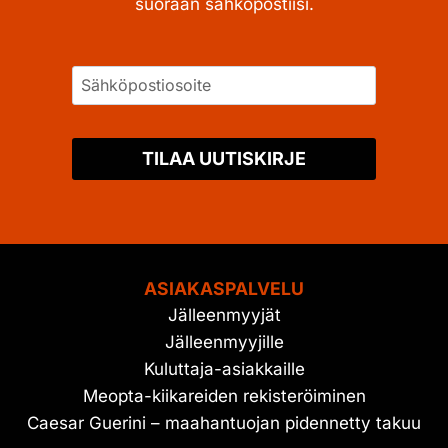
suoraan sähköpostiisi.
TILAA UUTISKIRJE
ASIAKASPALVELU
Jälleenmyyjät
Jälleenmyyjille
Kuluttaja-asiakkaille
Meopta-kiikareiden rekisteröiminen
Caesar Guerini – maahantuojan pidennetty takuu