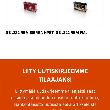
SB .222 REM SIERRA HPBT
SB .222 REM FMJ
LIITY UUTISKIRJEEMME
TILAAJAKSI
Liittymällä uutiskirjeemme tilaajaksi saat
ensimmäisenä tiedon uusista tuotteistamme,
ajankohtaisista uutisista sekä artikkeleista