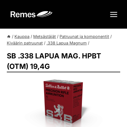
Siirry
sisältöön
/
Kauppa
/
Metsästäjät
/
Patruunat ja komponentit
/
Kiväärin patruunat
/
.338 Lapua Magnum
/
SB .338 LAPUA MAG. HPBT
(OTM) 19,4G