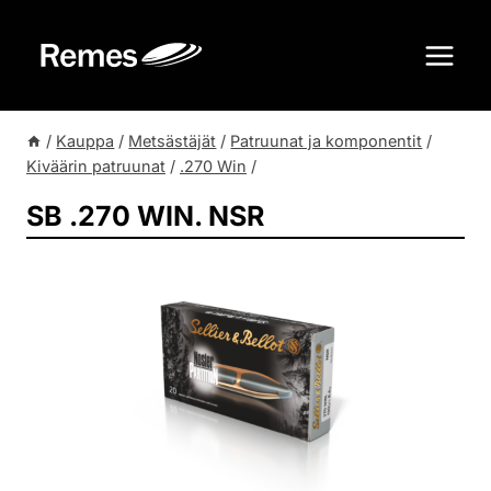
Siirry
sisältöön
/
Kauppa
/
Metsästäjät
/
Patruunat ja komponentit
/
Kiväärin patruunat
/
.270 Win
/
SB .270 WIN. NSR