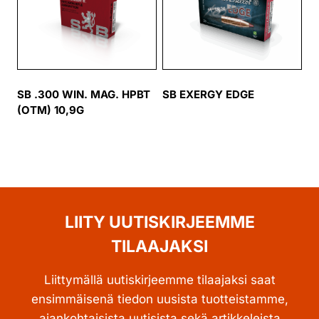
SB .300 WIN. MAG. HPBT
SB EXERGY EDGE
(OTM) 10,9G
LIITY UUTISKIRJEEMME
TILAAJAKSI
Liittymällä uutiskirjeemme tilaajaksi saat
ensimmäisenä tiedon uusista tuotteistamme,
ajankohtaisista uutisista sekä artikkeleista