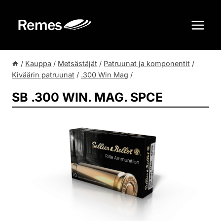
Siirry
sisältöön
/
Kauppa
/
Metsästäjät
/
Patruunat ja komponentit
/
Kiväärin patruunat
/
.300 Win Mag
/
SB .300 WIN. MAG. SPCE