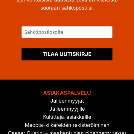
suoraan sähköpostiisi.
TILAA UUTISKIRJE
ASIAKASPALVELU
Jälleenmyyjät
Jälleenmyyjille
Kuluttaja-asiakkaille
Meopta-kiikareiden rekisteröiminen
Caesar Guerini – maahantuojan pidennetty takuu