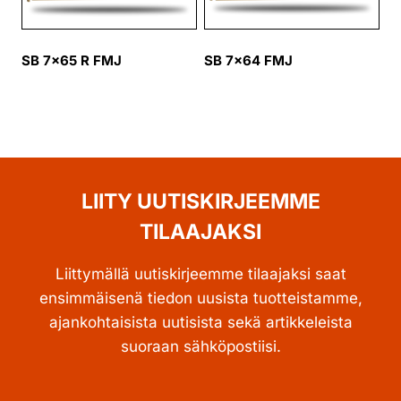
SB 7×65 R FMJ
SB 7×64 FMJ
LIITY UUTISKIRJEEMME
TILAAJAKSI
Liittymällä uutiskirjeemme tilaajaksi saat
ensimmäisenä tiedon uusista tuotteistamme,
ajankohtaisista uutisista sekä artikkeleista
suoraan sähköpostiisi.