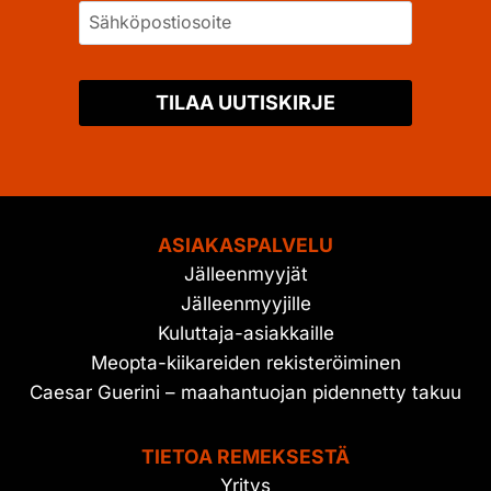
TILAA UUTISKIRJE
ASIAKASPALVELU
Jälleenmyyjät
Jälleenmyyjille
Kuluttaja-asiakkaille
Meopta-kiikareiden rekisteröiminen
Caesar Guerini – maahantuojan pidennetty takuu
TIETOA REMEKSESTÄ
Yritys