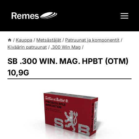
Siirry
sisältöön
/
Kauppa
/
Metsästäjät
/
Patruunat ja komponentit
/
Kiväärin patruunat
/
.300 Win Mag
/
SB .300 WIN. MAG. HPBT (OTM)
10,9G