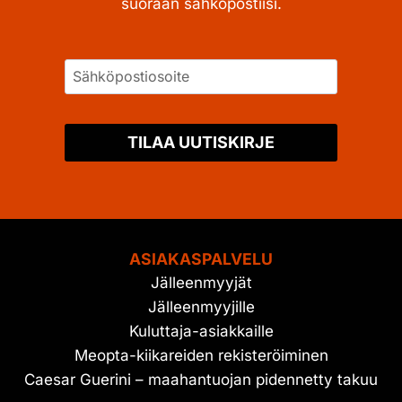
suoraan sähköpostiisi.
TILAA UUTISKIRJE
ASIAKASPALVELU
Jälleenmyyjät
Jälleenmyyjille
Kuluttaja-asiakkaille
Meopta-kiikareiden rekisteröiminen
Caesar Guerini – maahantuojan pidennetty takuu