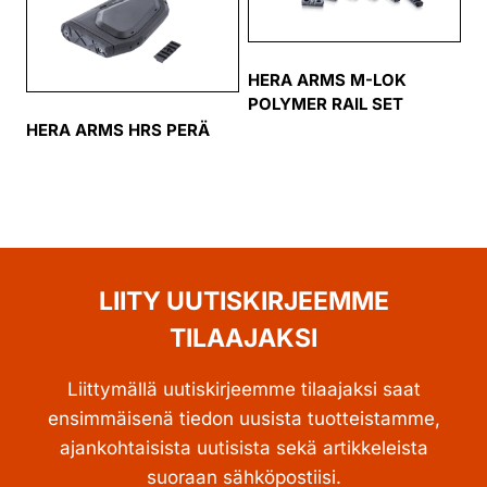
HERA ARMS M-LOK
POLYMER RAIL SET
HERA ARMS HRS PERÄ
LIITY UUTISKIRJEEMME
TILAAJAKSI
Liittymällä uutiskirjeemme tilaajaksi saat
ensimmäisenä tiedon uusista tuotteistamme,
ajankohtaisista uutisista sekä artikkeleista
suoraan sähköpostiisi.