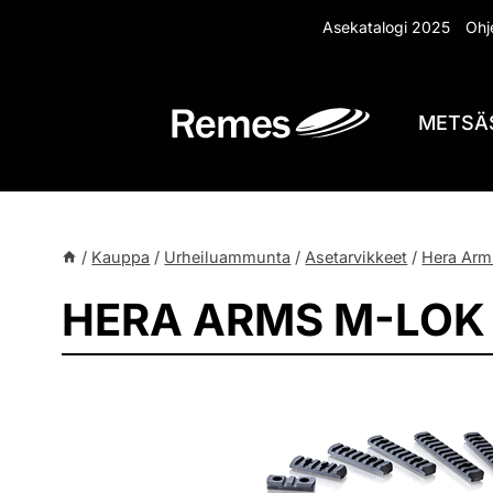
Siirry
Asekatalogi 2025
Ohje
sisältöön
METSÄ
/
Kauppa
/
Urheiluammunta
/
Asetarvikkeet
/
Hera Arm
HERA ARMS M-LOK 