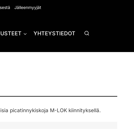
sestä
Jälleenmyyjät
RUSTEET
YHTEYSTIEDOT
uisia picatinnykiskoja M-LOK kiinnityksellä.