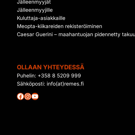
Jälleenmyyjät
Jälleenmyyjille
Kuluttaja-asiakkaille
Meopta-kiikareiden rekisteröiminen
Caesar Guerini – maahantuojan pidennetty taku
OLLAAN YHTEYDESSÄ
Puhelin: +358 8 5209 999
Sähköposti: info(at)remes.fi
Facebook
Instagram
YouTube