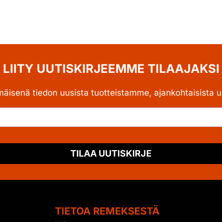
LIITY UUTISKIRJEEMME TILAAJAKSI
mäisenä tiedon uusista tuotteistamme, ajankohtaisista uu
TILAA UUTISKIRJE
TIETOA REMEKSESTÄ