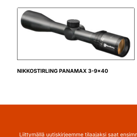
NIKKOSTIRLING PANAMAX 3-9×40
Liittymällä uutiskirjeemme tilaajaksi saat ensim