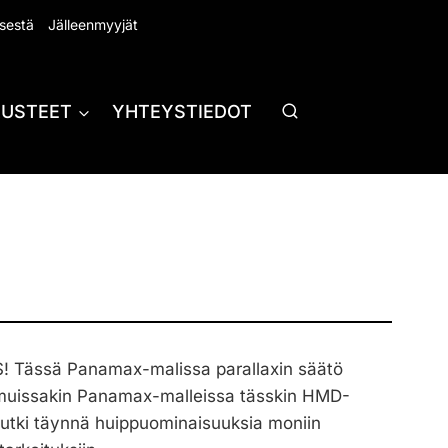
sestä
Jälleenmyyjät
RUSTEET
YHTEYSTIEDOT
Tässä Panamax-malissa parallaxin säätö
n muissakin Panamax-malleissa tässkin HMD-
putki täynnä huippuominaisuuksia moniin