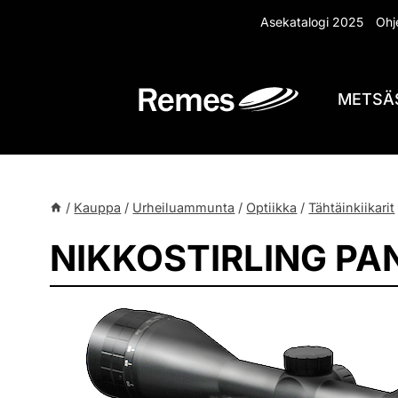
Siirry
Asekatalogi 2025
Ohje
sisältöön
METSÄ
/
Kauppa
/
Urheiluammunta
/
Optiikka
/
Tähtäinkiikarit
NIKKOSTIRLING PA