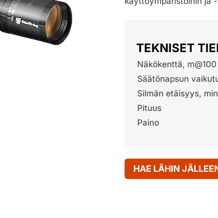
käyttöympäristöihin ja -
TEKNISET TI
Näkökenttä, m@100 
Säätönapsun vaiku
Silmän etäisyys, mi
Pituus
Paino
HAE LÄHIN JÄLLE