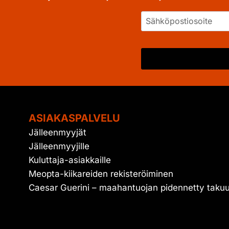
ASIAKASPALVELU
Jälleenmyyjät
Jälleenmyyjille
Kuluttaja-asiakkaille
Meopta-kiikareiden rekisteröiminen
Caesar Guerini – maahantuojan pidennetty taku