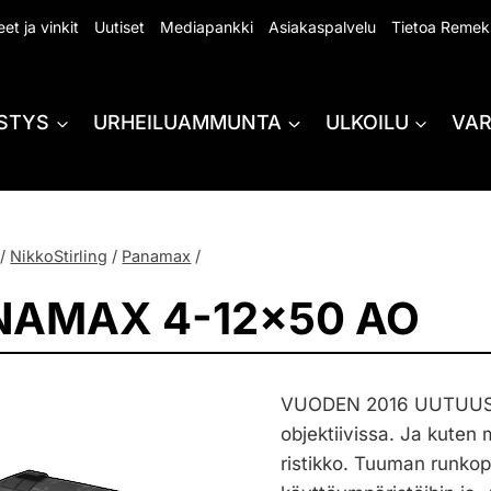
et ja vinkit
Uutiset
Mediapankki
Asiakaspalvelu
Tietoa Remek
STYS
URHEILUAMMUNTA
ULKOILU
VA
/
NikkoStirling
/
Panamax
/
NAMAX 4-12×50 AO
VUODEN 2016 UUTUUS! 
objektiivissa. Ja kute
ristikko. Tuuman runko