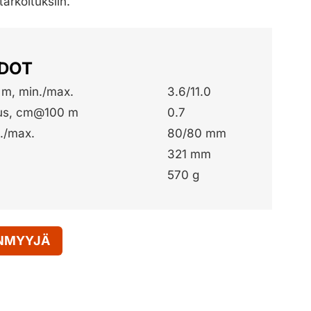
tarkoituksiin.
EDOT
m, min./max.
3.6/11.0
tus, cm@100 m
0.7
n./max.
80/80 mm
321 mm
570 g
ENMYYJÄ