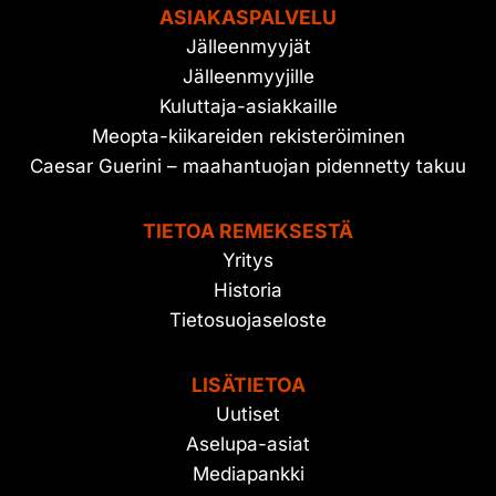
ASIAKASPALVELU
Jälleenmyyjät
Jälleenmyyjille
Kuluttaja-asiakkaille
Meopta-kiikareiden rekisteröiminen
Caesar Guerini – maahantuojan pidennetty takuu
TIETOA REMEKSESTÄ
Yritys
Historia
Tietosuojaseloste
LISÄTIETOA
Uutiset
Aselupa-asiat
Mediapankki