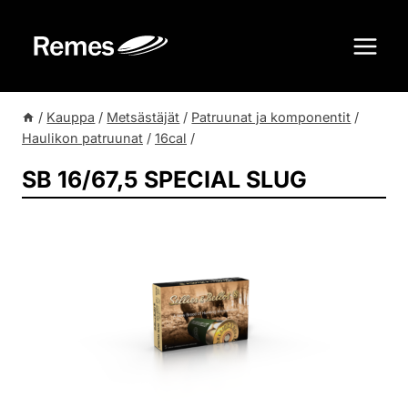
Siirry
sisältöön
/
Kauppa
/
Metsästäjät
/
Patruunat ja komponentit
/
Haulikon patruunat
/
16cal
/
SB 16/67,5 SPECIAL SLUG