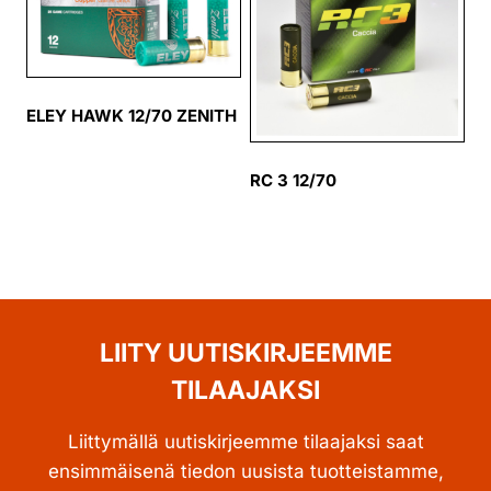
ELEY HAWK 12/70 ZENITH
RC 3 12/70
LIITY UUTISKIRJEEMME
TILAAJAKSI
Liittymällä uutiskirjeemme tilaajaksi saat
ensimmäisenä tiedon uusista tuotteistamme,