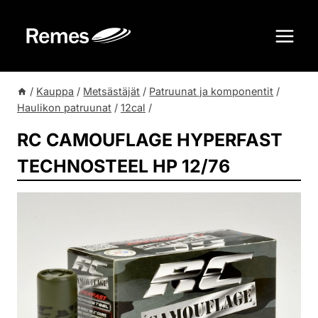
Siirry
sisältöön
/
Kauppa
/
Metsästäjät
/
Patruunat ja komponentit
/
Haulikon patruunat
/
12cal
/
RC CAMOUFLAGE HYPERFAST
TECHNOSTEEL HP 12/76