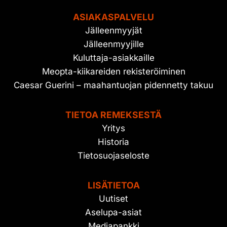
ASIAKASPALVELU
Jälleenmyyjät
Jälleenmyyjille
Kuluttaja-asiakkaille
Meopta-kiikareiden rekisteröiminen
Caesar Guerini – maahantuojan pidennetty takuu
TIETOA REMEKSESTÄ
Yritys
Historia
Tietosuojaseloste
LISÄTIETOA
Uutiset
Aselupa-asiat
Mediapankki