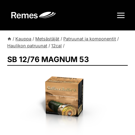
Siirry
sisältöön
/
Kauppa
/
Metsästäjät
/
Patruunat ja komponentit
/
Haulikon patruunat
/
12cal
/
SB 12/76 MAGNUM 53