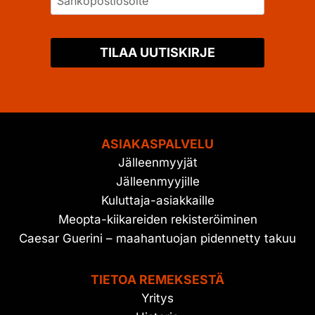
TILAA UUTISKIRJE
ASIAKASPALVELU
Jälleenmyyjät
Jälleenmyyjille
Kuluttaja-asiakkaille
Meopta-kiikareiden rekisteröiminen
Caesar Guerini – maahantuojan pidennetty takuu
TIETOA REMEKSESTÄ
Yritys