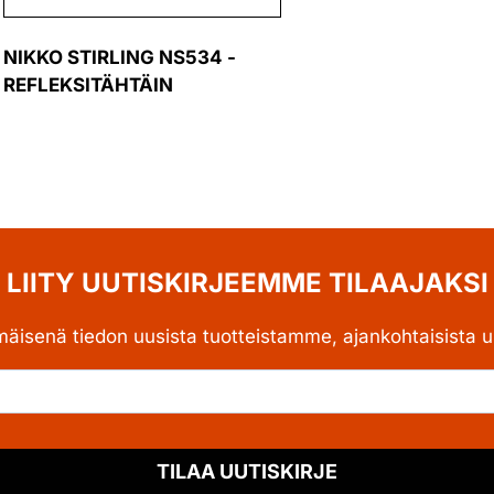
NIKKO STIRLING NS534 -
REFLEKSITÄHTÄIN
LIITY UUTISKIRJEEMME TILAAJAKSI
mäisenä tiedon uusista tuotteistamme, ajankohtaisista uu
TILAA UUTISKIRJE