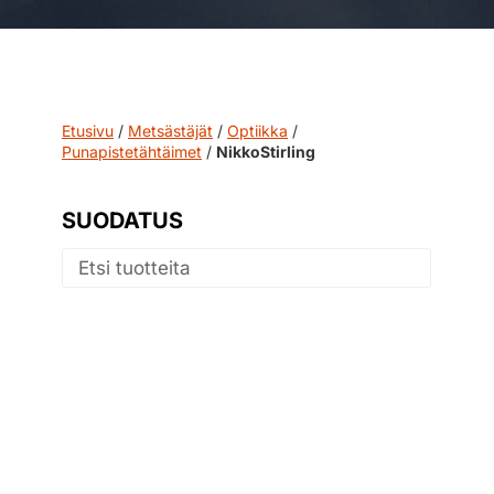
Etusivu
/
Metsästäjät
/
Optiikka
/
Punapistetähtäimet
/
NikkoStirling
SUODATUS