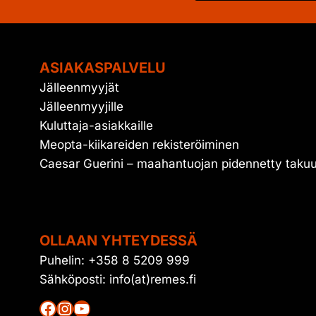
ASIAKASPALVELU
Jälleenmyyjät
Jälleenmyyjille
Kuluttaja-asiakkaille
Meopta-kiikareiden rekisteröiminen
Caesar Guerini – maahantuojan pidennetty taku
OLLAAN YHTEYDESSÄ
Puhelin: +358 8 5209 999
Sähköposti: info(at)remes.fi
Facebook
Instagram
YouTube